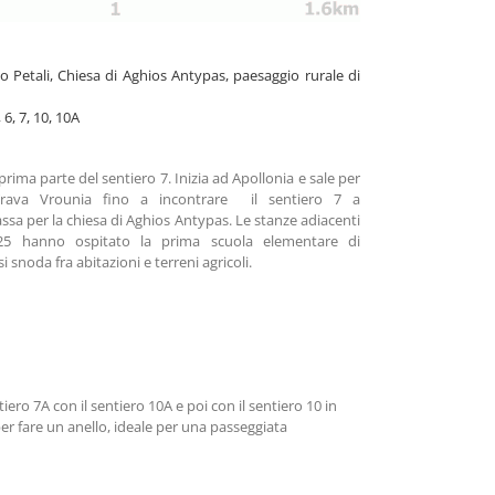
 Petali, Chiesa di Aghios Antypas, paesaggio rurale di
, 7, 10, 10A
 prima parte del sentiero 7. Inizia ad Apollonia e sale per
Trava Vrounia fino a incontrare il sentiero 7 a
assa per la chiesa di Aghios Antypas. Le stanze adiacenti
1825 hanno ospitato la prima scuola elementare di
i snoda fra abitazioni e terreni agricoli.
iero 7A con il sentiero 10A e poi con il sentiero 10 in
per fare un anello, ideale per una passeggiata