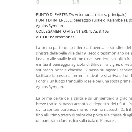
PUNTO DI PARTENZA: Artemonas (piazza principale)
PUNTI DI INTERESSE: paesaggio rurale di Kalambelas, sor
Aghios Symeon
COLLEGAMENTO AI SENTIERI: 1, 7a, 8, 10a
AUTOBUS: Artemonas
La prima parte del sentiero attraversa le stradine de
sinistra delle belle ville del 19° secolo testimoniano de
lasciato alle spalle le ultime case il sentiero si inoltra f
e inizia il paesaggio agricolo di Sifnos, fra vigne, ulive
spuntano piccole chiesine. Si passa su agevoli sentieri
facilitare l’accesso ai terreni coltivati e si arriva ad u
Fonti”), un luogo tranquillo ideale per una sosta prima di
Aghios Symeon.
La prima parte della salita è su un sentiero a gradin
breve tratto si passa accanto al deposito dei rifiuti. 
civiltà contemporenea, ma non vanno nascosti. Da lì il s
fino all’ultimo tratto di salita che porta alla chiesa di
un panorama fantastico sulla baia di Kamares.