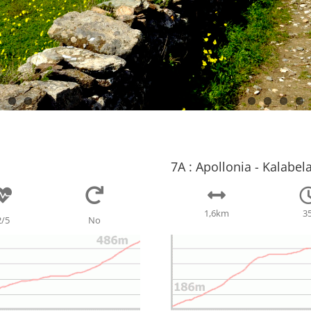
7Α : Apollonia - Kalabel
1,6
km
35
2/5
No