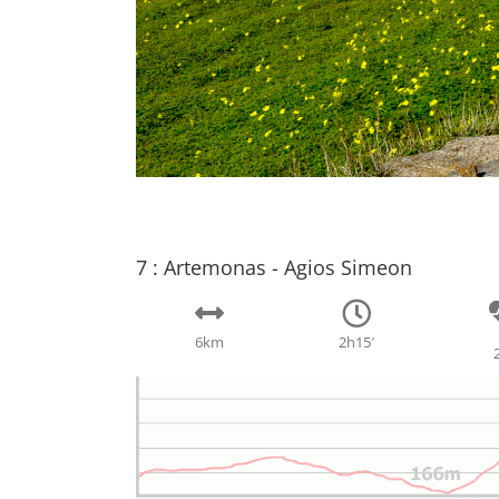
7 : Artemonas - Agios Simeon
6
km
2h15′