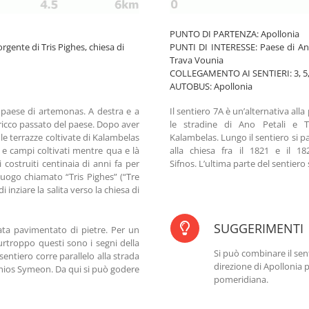
PUNTO DI PARTENZA: Apollonia
gente di Tris Pighes, chiesa di
PUNTI DI INTERESSE: Paese di Ano
Trava Vounia
COLLEGAMENTO AI SENTIERI: 3, 5, 6
AUTOBUS: Apollonia
l paese di artemonas. A destra e a
Il sentiero 7A è un’alternativa alla
l ricco passato del paese. Dopo aver
le stradine di Ano Petali e 
ra le terrazze coltivate di Kalambelas
Kalambelas. Lungo il sentiero si p
ti e campi coltivati mentre qua e là
alla chiesa fra il 1821 e il 
 costruiti centinaia di anni fa per
Sifnos. L’ultima parte del sentiero s
n luogo chiamato “Tris Pighes” (“Tre
 inziare la salita verso la chiesa di
SUGGERIMENTI
ata pavimentato di pietre. Per un
Purtroppo questi sono i segni della
Si può combinare il sent
entiero corre parallelo alla strada
direzione di Apollonia 
 Aghios Symeon. Da qui si può godere
pomeridiana.