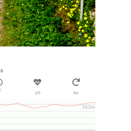
as
′
2/5
No