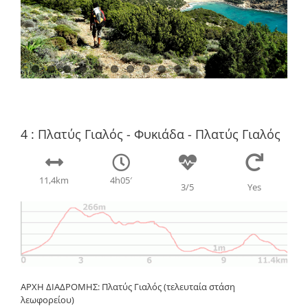
4 : Πλατύς Γιαλός - Φυκιάδα - Πλατύς Γιαλός
11,4
km
4h05′
3/5
Yes
ΑΡΧΗ ΔΙΑΔΡΟΜΗΣ: Πλατύς Γιαλός (τελευταία στάση
λεωφορείου)