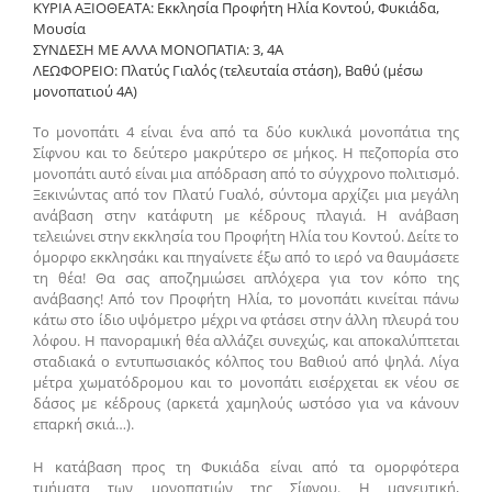
ΚΥΡΙΑ ΑΞΙΟΘΕΑΤΑ: Εκκλησία Προφήτη Ηλία Κοντού, Φυκιάδα,
Μουσία
ΣΥΝΔΕΣΗ ΜΕ ΑΛΛΑ ΜΟΝΟΠΑΤΙΑ: 3, 4A
ΛΕΩΦΟΡΕΙΟ: Πλατύς Γιαλός (τελευταία στάση), Βαθύ (μέσω
μονοπατιού 4Α)
Το μονοπάτι 4 είναι ένα από τα δύο κυκλικά μονοπάτια της
Σίφνου και το δεύτερο μακρύτερο σε μήκος. Η πεζοπορία στο
μονοπάτι αυτό είναι μια απόδραση από το σύγχρονο πολιτισμό.
Ξεκινώντας από τον Πλατύ Γυαλό, σύντομα αρχίζει μια μεγάλη
ανάβαση στην κατάφυτη με κέδρους πλαγιά. Η ανάβαση
τελειώνει στην εκκλησία του Προφήτη Ηλία του Κοντού. Δείτε το
όμορφο εκκλησάκι και πηγαίνετε έξω από το ιερό να θαυμάσετε
τη θέα! Θα σας αποζημιώσει απλόχερα για τον κόπο της
ανάβασης! Από τον Προφήτη Ηλία, το μονοπάτι κινείται πάνω
κάτω στο ίδιο υψόμετρο μέχρι να φτάσει στην άλλη πλευρά του
λόφου. Η πανοραμική θέα αλλάζει συνεχώς, και αποκαλύπτεται
σταδιακά ο εντυπωσιακός κόλπος του Βαθιού από ψηλά. Λίγα
μέτρα χωματόδρομου και το μονοπάτι εισέρχεται εκ νέου σε
δάσος με κέδρους (αρκετά χαμηλούς ωστόσο για να κάνουν
επαρκή σκιά…).
Η κατάβαση προς τη Φυκιάδα είναι από τα ομορφότερα
τμήματα των μονοπατιών της Σίφνου. Η μαγευτική,