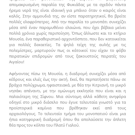
απομακρυσμένη παραλία της Φυκιάδας με τα σχεδόν πάντα
ήρεμα νερά της είναι ιδανική για μπάνιο όταν ο καιρός είναι
καλός. Στην αμμουδιά της, αν είστε παρατηρητικοί, θα βρείτε
πολλές ελαφρόπετρες. Από την παραλία το μονοπάτι συνεχίζει
μέσα από έναν παραμυθένιο ελαιώνα, που έχει βέβαια μείνει
πολλά χρόνια χωρίς περιποίηση. Όπως άλλωστε και το κτήριο
Μουσία, ένα παραθεριστικό αρχοντόσπιτο, που δεν κατοικείται
για πολλές δεκαετίες. Τα ψηλά τείχη της αυλής με τις
πολεμίστρες, μαρτυρούν πως οι κάτοικοί του είχαν το φόβο
πειρατικών επιδρομών από τους ξακουστούς πειρατές του
Αιγαίου!
Αφήνοντας πίσω τη Μουσία, η διαδρομή συνεχίζει μέσα από
κέδρους και ελιές έως την ακτή. Εκεί, θα περπατήσετε πάνω σε
βράχια πολύχρωμα, ηφαιστειακά, με θέα την Κιτριανή, το μικρό
νησάκι απέναντι, με την ομώνυμη εκκλησία που είναι και η
παλαιότερη της Σίφνου. Μια σύντομη αλλά κάθετη ανηφόρα
οδηγεί στο μικρό διάσελο που έγινε τελευταία γνωστό για τα
προϊστορικά καμίνια που βρέθηκαν εκεί από τους
αρχαιολόγους. Το τελευταίο τμήμα του μονοπατιού είναι μια
ήπια κατηφορική διαδρομή όπου θα απολαύσετε την άπλετη
θέα προς τον κόλπο του Πλατύ Γιαλού.